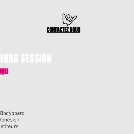
CONTACTEZ NOUS
HING SESSION
ggu
f/Bodyboard
donésien
étiteurs