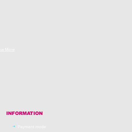
ow More
INFORMATION
Payment mode