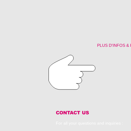
PLUS D'INFOS &
CONTACT US
For all your questions and inquiries :​