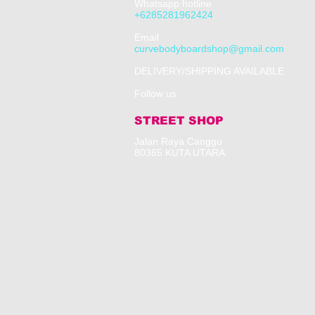
Whatsapp hotline
+6285281962424
​Email
curvebodyboardshop@gmail.com
DELIVERY/SHIPPING AVAILABLE
Follow us
STREET SHOP
​Jalan Raya Canggu
80365 KUTA UTARA