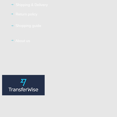
Shipping
& Delivery
Return
policy
Shopping guide
About us